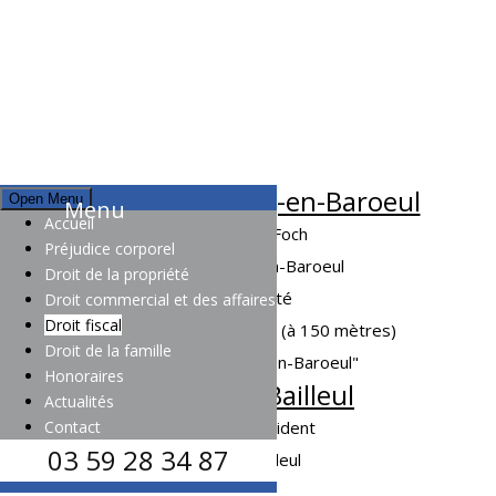
Adresse à Marcq-en-Baroeul
Open Menu
Menu
Accueil
12 avenue Foch
Préjudice corporel
59700 Marcq-en-Baroeul
Droit de la propriété
A proximité
Droit commercial et des affaires
Droit fiscal
Arrêt de tramway Foch (à 150 mètres)
Droit de la famille
Mairie de Marcq-en-Baroeul"
Honoraires
Adresse à Bailleul
Actualités
Contact
20 rue d'Occident
03 59 28 34 87
59270 Bailleul