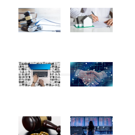
Prejudice-
Droit de la
corporel
propriété
Droit commercial
Droit fiscal
et des affaires