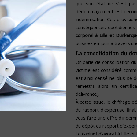
que son état ne s’est pas 
dédommagement est reconnu
indemnisation. Ces provision
conséquences quotidiennes 
corporel à Lille et Dunkerqu
puissiez en jouir à travers un
La consolidation du d
On parle de consolidation du
victime est considéré comme
est ainsi censé ne plus se 
remettra alors un certifi
délivrance).
À cette issue, le chiffrage d
du rapport d’expertise final
vous faire une offre d’indemn
du dépôt du rapport d’expert
Le
cabinet d’avocat à Lille e