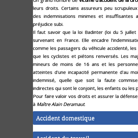
Un grand nombre de
victime d’accident de la circ
leurs droits. Certains assureurs peu scrupuleu
des indemnisations minimes et insuffisantes 
préjudice subi.
Il faut savoir que la loi Badinter (loi du 5 juill
survenant en France. Elle encadre l’indemnisati
comme les passagers du véhicule accidenté, les c
que les cyclistes et piétons renversés. Les ma
mineurs de moins de 16 ans et les personne
atteintes d'une incapacité permanente d'au mo
indemnisé, quelle que soit la faute commise.
indirectes qui sont le conjoint, les enfants ou les 
Pour faire valoir vos droits et assurer la défense
à
Maître Alain Deramaut
.
Accident domestique
Les accidents domestiques englobent tous les accidents qui surviennent à la maison. Cela peut être une chute, une coupure, une brûlure, une intoxication, une noyade, une morsure… Vous pourrez bénéficier d’une indemnisation à condition que vous ayez souscrit une garantie accidents de la vie privée au sein de votre contrat d'assurance habitation. Si un tiers a causé l’incident, il sera responsable de votre indemnisation. Dans tous les cas, vous pourrez faire confiance à
pour s’occuper des démarches indispensables à la procédure d’indemnis
victime d’accident domestique
, l’avocat négociera les dommages-intérêts auprès du tiers responsable ou de votre compagnie d’