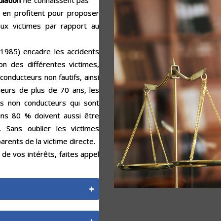
ulation
ne connaissent pas
x en profitent pour proposer
aux victimes par rapport au
et 1985) encadre les accidents
on des différentes victimes,
onducteurs non fautifs, ainsi
jeurs de plus de 70 ans, les
s non conducteurs qui sont
ins 80 % doivent aussi être
 Sans oublier les victimes
parents de la victime directe.
 de vos intérêts, faites appel
ation. Agissant en faveur de la
assurance.