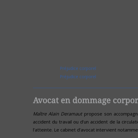
Préjudice corporel
Préjudice corporel
Avocat en dommage corpore
Maître Alain Deramaut
propose son accompagnem
accident du travail ou d’un accident de la circul
l’atteinte. Le cabinet d’avocat intervient notamme