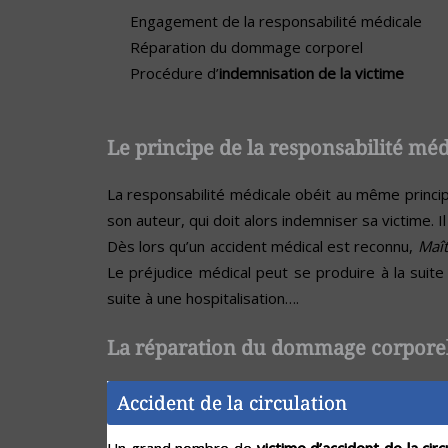
Engagement de la responsabilité médicale
Réparation du dommage corporel
Procédure d’
indemnisation de la victime
Le principe de la responsabilité méd
La responsabilité médicale obéit au même princi
son auteur, qui doit alors indemniser sa victime. 
Dès lors qu’un accident médical est reconnu,
Maî
Le préjudice médical peut se produire à la suite 
suite à une hospitalisation….
La réparation du dommage corpore
Accident de la circulation